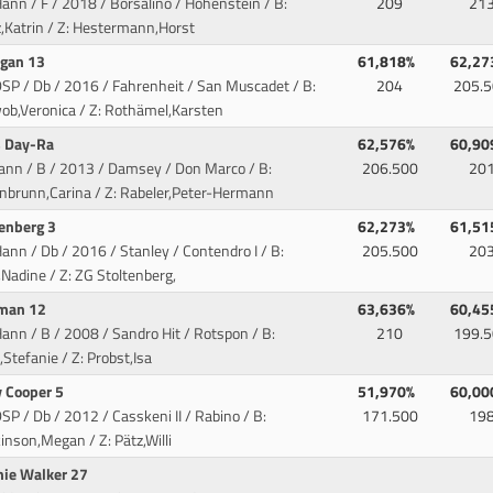
ann / F / 2018 / Borsalino / Hohenstein
/ B:
209
21
,Katrin / Z: Hestermann,Horst
igan 13
61,818%
62,27
DSP / Db / 2016 / Fahrenheit / San Muscadet
/ B:
204
205.5
ob,Veronica / Z: Rothämel,Karsten
s Day-Ra
62,576%
60,90
Hann / B / 2013 / Damsey / Don Marco
/ B:
206.500
20
enbrunn,Carina / Z: Rabeler,Peter-Hermann
tenberg 3
62,273%
61,51
ann / Db / 2016 / Stanley / Contendro I
/ B:
205.500
20
Nadine / Z: ZG Stoltenberg,
man 12
63,636%
60,45
ann / B / 2008 / Sandro Hit / Rotspon
/ B:
210
199.5
,Stefanie / Z: Probst,Isa
y Cooper 5
51,970%
60,00
SP / Db / 2012 / Casskeni II / Rabino
/ B:
171.500
19
nson,Megan / Z: Pätz,Willi
nie Walker 27