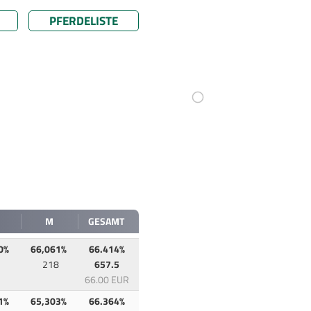
PFERDELISTE
M
GESAMT
0%
66,061%
66.414%
1
218
657.5
66.00 EUR
1%
65,303%
66.364%