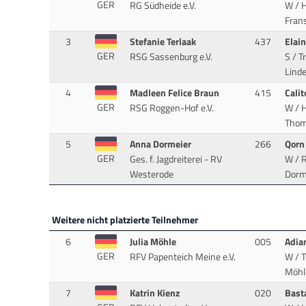
GER
RG Südheide e.V.
W / H
Frans
3
Stefanie Terlaak
437
Elai
GER
RSG Sassenburg e.V.
S / T
Lind
4
Madleen Felice Braun
415
Cali
GER
RSG Roggen-Hof e.V.
W / H
Thom
5
Anna Dormeier
266
Qor
GER
Ges. f. Jagdreiterei - RV
W / 
Westerode
Dorme
Weitere nicht platzierte Teilnehmer
6
Julia Möhle
005
Adia
GER
RFV Papenteich Meine e.V.
W / 
Möhle
7
Katrin Kienz
020
Bast