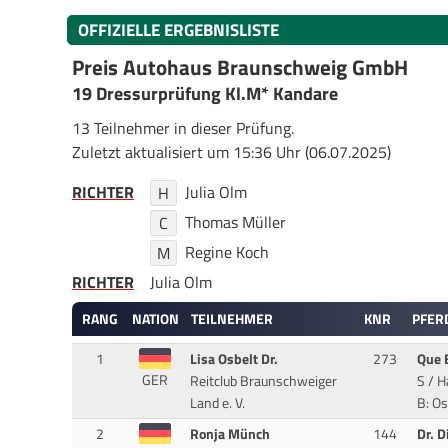
OFFIZIELLE ERGEBNISLISTE
Preis Autohaus Braunschweig GmbH
19 Dressurprüfung Kl.M* Kandare
13 Teilnehmer in dieser Prüfung.
Zuletzt aktualisiert um 15:36 Uhr (06.07.2025)
RICHTER
Julia Olm
H
Thomas Müller
C
Regine Koch
M
RICHTER
Julia Olm
RANG
NATION
TEILNEHMER
KNR
PFER
1
Lisa Osbelt Dr.
273
Que 
GER
Reitclub Braunschweiger
S / H
Land e. V.
B: Os
2
Ronja Münch
144
Dr. D