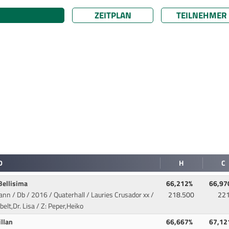
ZEITPLAN
TEILNEHMER
D
H
C
Bellisima
66,212%
66,97
ann / Db / 2016 / Quaterhall / Lauries Crusador xx
/
218.500
22
belt,Dr. Lisa / Z: Peper,Heiko
illan
66,667%
67,12