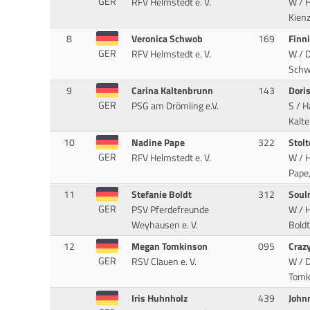
GER
RFV Helmstedt e. V.
W / H
Kienz
8
Veronica Schwob
169
Finn
GER
RFV Helmstedt e. V.
W / 
Schw
9
Carina Kaltenbrunn
143
Dori
GER
PSG am Drömling e.V.
S / 
Kalt
10
Nadine Pape
322
Stol
GER
RFV Helmstedt e. V.
W / H
Pape,
11
Stefanie Boldt
312
Soul
GER
PSV Pferdefreunde
W / H
Weyhausen e. V.
Boldt
12
Megan Tomkinson
095
Craz
GER
RSV Clauen e. V.
W / D
Tomki
Iris Huhnholz
439
John