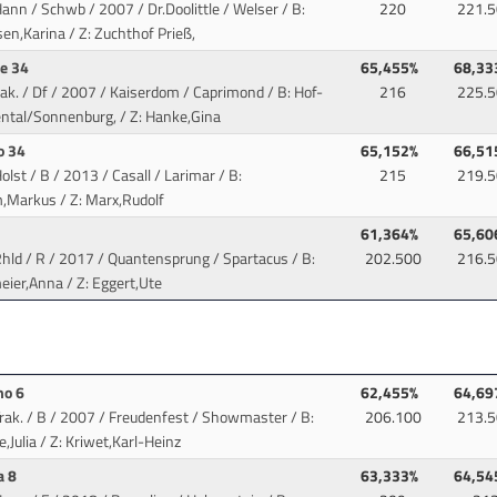
ann / Schwb / 2007 / Dr.Doolittle / Welser
/ B:
220
221.5
en,Karina / Z: Zuchthof Prieß,
ne 34
65,455%
68,33
rak. / Df / 2007 / Kaiserdom / Caprimond
/ B: Hof-
216
225.5
ental/Sonnenburg, / Z: Hanke,Gina
to 34
65,152%
66,51
olst / B / 2013 / Casall / Larimar
/ B:
215
219.5
,Markus / Z: Marx,Rudolf
n
61,364%
65,60
Rhld / R / 2017 / Quantensprung / Spartacus
/ B:
202.500
216.5
ier,Anna / Z: Eggert,Ute
no 6
62,455%
64,69
Trak. / B / 2007 / Freudenfest / Showmaster
/ B:
206.100
213.5
,Julia / Z: Kriwet,Karl-Heinz
a 8
63,333%
64,54