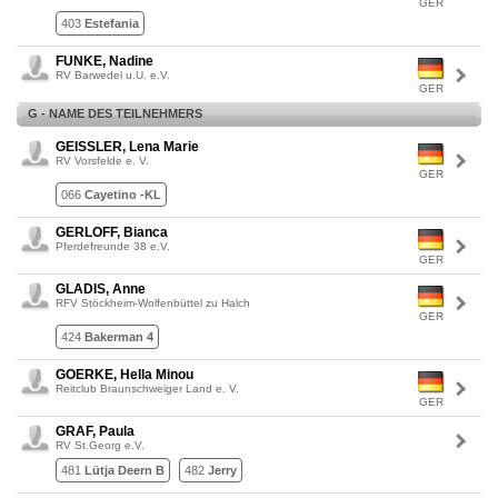
GER
403
Estefania
FUNKE, Nadine
RV Barwedel u.U. e.V.
GER
G - NAME DES TEILNEHMERS
GEISSLER, Lena Marie
RV Vorsfelde e. V.
GER
066
Cayetino -KL
GERLOFF, Bianca
Pferdefreunde 38 e.V.
GER
GLADIS, Anne
RFV Stöckheim-Wolfenbüttel zu Halch
GER
424
Bakerman 4
GOERKE, Hella Minou
Reitclub Braunschweiger Land e. V.
GER
GRAF, Paula
RV St.Georg e.V.
481
Lütja Deern B
482
Jerry