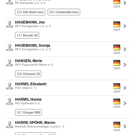
RV Barwedel u.U. e.V.
GER
253
Oki Doki Ixes
082
Cinderella Ixes
HAGEMANN, Jos
RFV Königslutter u.U. e.V.
GER
147
Ducati 42
HAGEMANN, Svenja
RFV Königslutter u.U. e.V.
GER
HANSEN, Merle
RFV Papenteich Meine e.V.
GER
186
Ginevra 10
HARMS, Elisabeth
PSV Gitter e. V.
GER
HARMS, Hanna
RG Südheide e.V.
GER
187
Ginger 950
HARRE-SPÖHR, Maren
Reitclub Braunschweiger Land e. V.
GER