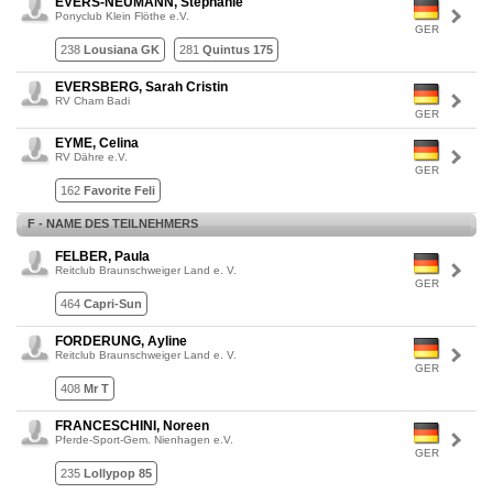
EVERS-NEUMANN, Stephanie
Ponyclub Klein Flöthe e.V.
GER
238
Lousiana GK
281
Quintus 175
EVERSBERG, Sarah Cristin
RV Cham Badi
GER
EYME, Celina
RV Dähre e.V.
GER
162
Favorite Feli
F - NAME DES TEILNEHMERS
FELBER, Paula
Reitclub Braunschweiger Land e. V.
GER
464
Capri-Sun
FORDERUNG, Ayline
Reitclub Braunschweiger Land e. V.
GER
408
Mr T
FRANCESCHINI, Noreen
Pferde-Sport-Gem. Nienhagen e.V.
GER
235
Lollypop 85