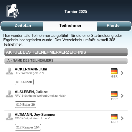
Turnier 2025
Zeitplan
Teilnehmer
Pferde
Hier werden alle Teilnehmer aufgeführt, für die eine Startmeldung oder
Ergebnis hochgeladen wurde. Das Verzeichnis umfaßt aktuell 308
Teilnehmer.
AKTUELLES TEILNEHMERVERZEICHNIS
A - NAME DES TEILNEHMERS
ACKERMANN, Kim
RFV Westeregeln e.V.
GER
010
Alicen
ALSLEBEN, Juliane
RFV Stöckheim-Wolfenbüttel zu Halch
GER
019
Bajar 30
ALTMANN, Joy-Summer
RFV Königslutter u.U. e.V.
GER
212
Kasper 154