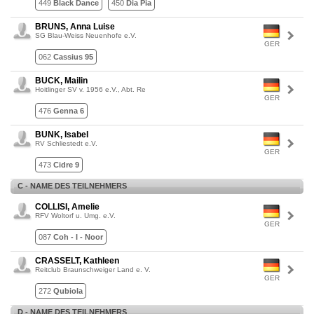
449
Black Dance
450
Dia Pia
BRUNS, Anna Luise
SG Blau-Weiss Neuenhofe e.V.
GER
062
Cassius 95
BUCK, Mailin
Hoitlinger SV v. 1956 e.V., Abt. Re
GER
476
Genna 6
BUNK, Isabel
RV Schliestedt e.V.
GER
473
Cidre 9
C - NAME DES TEILNEHMERS
COLLISI, Amelie
RFV Woltorf u. Umg. e.V.
GER
087
Coh - I - Noor
CRASSELT, Kathleen
Reitclub Braunschweiger Land e. V.
GER
272
Qubiola
D - NAME DES TEILNEHMERS