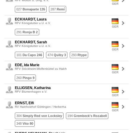
RFV Woltorf u. Umg. e.V.
GER
027
Bonaparte 135
287
Remí
ECKHARDT, Laura
RFV Königslutter u.U. e.V.
GER
291
Ronja B 2
ECKHARDT, Sarah
RFV Königslutter u.U. e.V.
GER
101
Da Capo 246
474
Quiby 3
293
Rtype
EDE, Ida Marie
RFV Stöckheim-Wolfenbüttel zu Halch
GER
260
Pingo 9
ELLIGSEN, Katharina
RFV Blumenhagen e.V.
GER
ERNST, Elfi
RV Hainholzhof Göttingen / Herberha
GER
304
Simply Red von Locksley
194
Grembeck's Rozabell
348
Vito 80