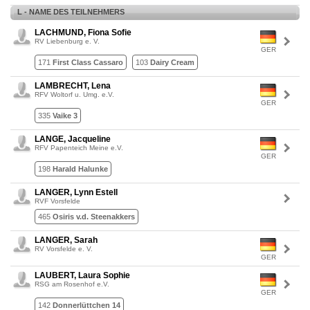
L - NAME DES TEILNEHMERS
LACHMUND, Fiona Sofie
RV Liebenburg e. V.
GER
171
First Class Cassaro
103
Dairy Cream
LAMBRECHT, Lena
RFV Woltorf u. Umg. e.V.
GER
335
Vaike 3
LANGE, Jacqueline
RFV Papenteich Meine e.V.
GER
198
Harald Halunke
LANGER, Lynn Estell
RVF Vorsfelde
465
Osiris v.d. Steenakkers
LANGER, Sarah
RV Vorsfelde e. V.
GER
LAUBERT, Laura Sophie
RSG am Rosenhof e.V.
GER
142
Donnerlüttchen 14