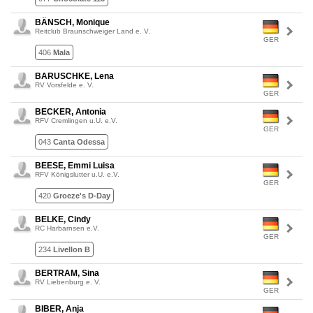
BÄNSCH, Monique
Reitclub Braunschweiger Land e. V.
GER
406
Mala
BARUSCHKE, Lena
RV Vorsfelde e. V.
GER
BECKER, Antonia
RFV Cremlingen u.U. e.V.
GER
043
Canta Odessa
BEESE, Emmi Luisa
RFV Königslutter u.U. e.V.
GER
420
Groeze's D-Day
BELKE, Cindy
RC Harbarnsen e.V.
GER
234
Livellon B
BERTRAM, Sina
RV Liebenburg e. V.
GER
BIBER, Anja