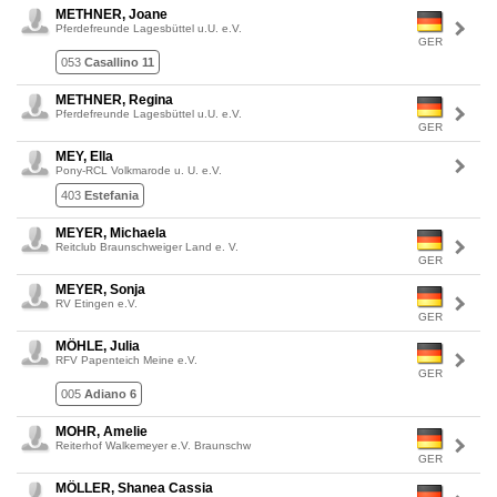
METHNER, Joane
Pferdefreunde Lagesbüttel u.U. e.V.
GER
053
Casallino 11
METHNER, Regina
Pferdefreunde Lagesbüttel u.U. e.V.
GER
MEY, Ella
Pony-RCL Volkmarode u. U. e.V.
403
Estefania
MEYER, Michaela
Reitclub Braunschweiger Land e. V.
GER
MEYER, Sonja
RV Etingen e.V.
GER
MÖHLE, Julia
RFV Papenteich Meine e.V.
GER
005
Adiano 6
MOHR, Amelie
Reiterhof Walkemeyer e.V. Braunschw
GER
MÖLLER, Shanea Cassia