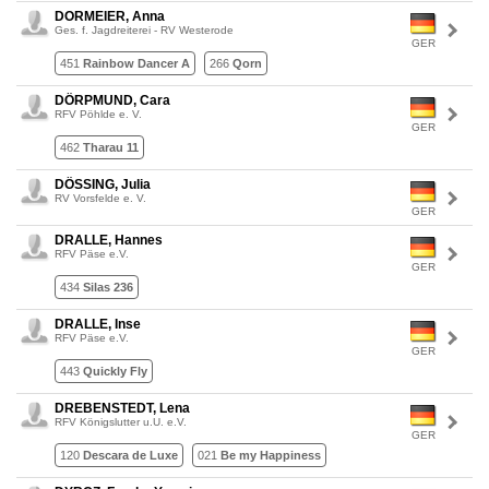
DORMEIER, Anna
Ges. f. Jagdreiterei - RV Westerode
GER
451
Rainbow Dancer A
266
Qorn
DÖRPMUND, Cara
RFV Pöhlde e. V.
GER
462
Tharau 11
DÖSSING, Julia
RV Vorsfelde e. V.
GER
DRALLE, Hannes
RFV Päse e.V.
GER
434
Silas 236
DRALLE, Inse
RFV Päse e.V.
GER
443
Quickly Fly
DREBENSTEDT, Lena
RFV Königslutter u.U. e.V.
GER
120
Descara de Luxe
021
Be my Happiness