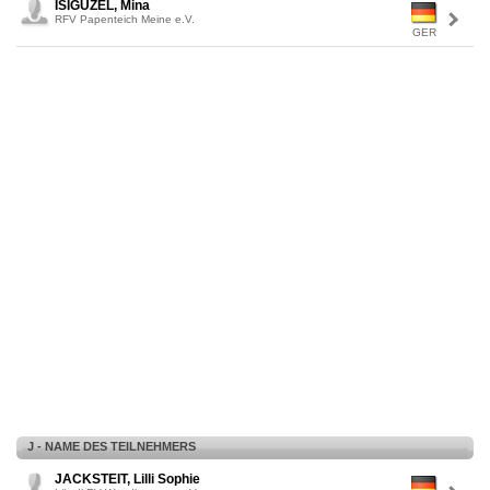
ISIGÜZEL, Mina
RFV Papenteich Meine e.V.
GER
J - NAME DES TEILNEHMERS
JACKSTEIT, Lilli Sophie