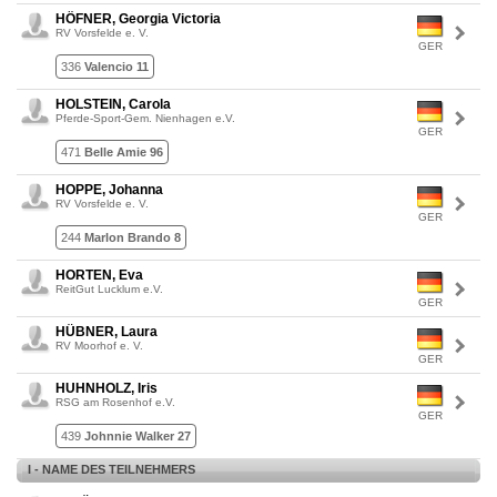
HÖFNER, Georgia Victoria
RV Vorsfelde e. V.
GER
336
Valencio 11
HOLSTEIN, Carola
Pferde-Sport-Gem. Nienhagen e.V.
GER
471
Belle Amie 96
HOPPE, Johanna
RV Vorsfelde e. V.
GER
244
Marlon Brando 8
HORTEN, Eva
ReitGut Lucklum e.V.
GER
HÜBNER, Laura
RV Moorhof e. V.
GER
HUHNHOLZ, Iris
RSG am Rosenhof e.V.
GER
439
Johnnie Walker 27
I - NAME DES TEILNEHMERS