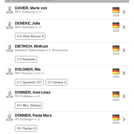
DAVIER, Marie von
RFV Zobbenitz e.V.
GER
DENEKE, Julia
RFV Vechelde e. V.
GER
346
Vino Rosso 6
DIETRICH, Wolfram
Reiterhof Walkemeyer e.V. Braunschw
GER
213
Keeman
DOLGNER, Mia
RFV Harsum u.U.e.V.
GER
277
Quentin 177
203
Imany 2
DONNER, Anni Linea
RV Eicklingen e.V.
GER
444
Mrs. Deluxe
DONNER, Paula Mare
RV Eicklingen e.V.
GER
490
Tacker 5