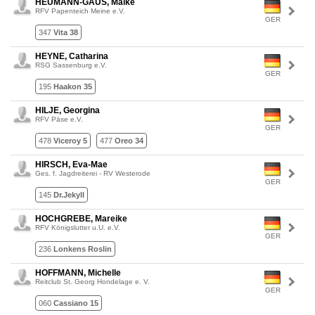
HEUMANN-GAUS, Maike
RFV Papenteich Meine e.V.
GER
347
Vita 38
HEYNE, Catharina
RSG Sassenburg e.V.
GER
195
Haakon 35
HILJE, Georgina
RFV Päse e.V.
GER
478
Viceroy 5
477
Oreo 34
HIRSCH, Eva-Mae
Ges. f. Jagdreiterei - RV Westerode
GER
145
Dr.Jekyll
HOCHGREBE, Mareike
RFV Königslutter u.U. e.V.
GER
236
Lonkens Roslin
HOFFMANN, Michelle
Reitclub St. Georg Hondelage e. V.
GER
060
Cassiano 15