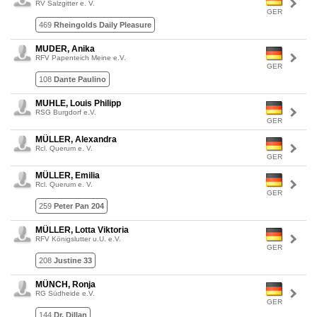
RV Salzgitter e. V.
GER
469
Rheingolds Daily Pleasure
MUDER, Anika
RFV Papenteich Meine e.V.
GER
108
Dante Paulino
MUHLE, Louis Philipp
RSG Burgdorf e.V.
GER
MÜLLER, Alexandra
Rcl. Querum e. V.
GER
MÜLLER, Emilia
Rcl. Querum e. V.
GER
259
Peter Pan 204
MÜLLER, Lotta Viktoria
RFV Königslutter u.U. e.V.
GER
208
Justine 33
MÜNCH, Ronja
RG Südheide e.V.
GER
144
Dr. Dillan