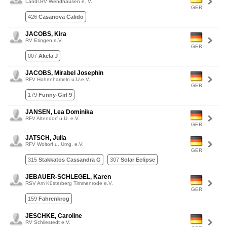
Ländl.RV Wendhausen e. V.
GER
426
Casanova Calido
JACOBS, Kira
RV Etingen e.V.
GER
007
Akela J
JACOBS, Mirabel Josephin
RFV Hohenhameln u.U.e.V.
GER
179
Funny-Girl 9
JANSEN, Lea Dominika
RFV Altendorf u.U. e.V.
GER
JATSCH, Julia
RFV Woltorf u. Umg. e.V.
GER
315
Stakkatos Cassandra G
307
Solar Eclipse
JEBAUER-SCHLEGEL, Karen
RSV Am Küsterberg Timmenrode e.V.
GER
159
Fahrenkrog
JESCHKE, Caroline
RV Schliestedt e.V.