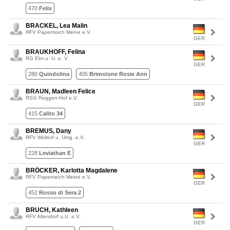
470
Felix
BRACKEL, Lea Malin
RFV Papenteich Meine e.V.
GER
BRAUKHOFF, Felina
RG Elm u. U. e. V.
GER
280
Quindolina
405
Brimstone Rosie Ann
BRAUN, Madleen Felice
RSG Roggen-Hof e.V.
GER
415
Calito 34
BREMUS, Dany
RFV Woltorf u. Umg. e.V.
GER
228
Leviathan E
BRÖCKER, Karlotta Magdalene
RFV Papenteich Meine e.V.
GER
452
Rosso di Sera 2
BRUCH, Kathleen
RFV Altendorf u.U. e.V.
GER