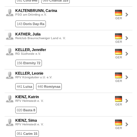
092
Cora 648
069
Chantal 325
KALTENBRUNN, Carina
PSG am Drömling e.V.
GER
143
Doris Day-Ra
KATHER, Julia
Reitclub Braunschweiger Land e. V.
GER
KELLER, Jennifer
RG Südheide e.V.
GER
156
Eternity 72
KELLER, Leonie
RFV Königslutter u.U. e.V.
GER
441
Luisa
440
Romiynaa
KIENZ, Katrin
RFV Helmstedt e. V.
GER
020
Basta 8
KIENZ, Sima
RFV Helmstedt e. V.
GER
051
Carim 15