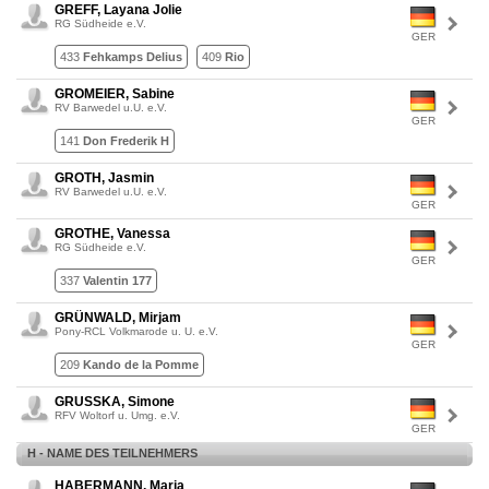
GREFF, Layana Jolie
RG Südheide e.V.
GER
433
Fehkamps Delius
409
Rio
GROMEIER, Sabine
RV Barwedel u.U. e.V.
GER
141
Don Frederik H
GROTH, Jasmin
RV Barwedel u.U. e.V.
GER
GROTHE, Vanessa
RG Südheide e.V.
GER
337
Valentin 177
GRÜNWALD, Mirjam
Pony-RCL Volkmarode u. U. e.V.
GER
209
Kando de la Pomme
GRUSSKA, Simone
RFV Woltorf u. Umg. e.V.
GER
H - NAME DES TEILNEHMERS
HABERMANN, Maria