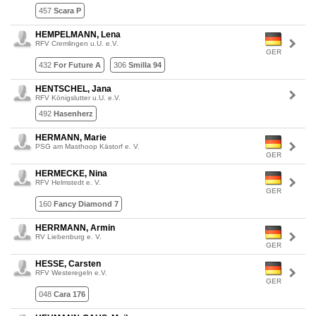
457
Scara P
HEMPELMANN, Lena
RFV Cremlingen u.U. e.V.
GER
432
For Future A
306
Smilla 94
HENTSCHEL, Jana
RFV Königslutter u.U. e.V.
492
Hasenherz
HERMANN, Marie
PSG am Masthoop Kästorf e. V.
GER
HERMECKE, Nina
RFV Helmstedt e. V.
GER
160
Fancy Diamond 7
HERRMANN, Armin
RV Liebenburg e. V.
GER
HESSE, Carsten
RFV Westeregeln e.V.
GER
048
Cara 176