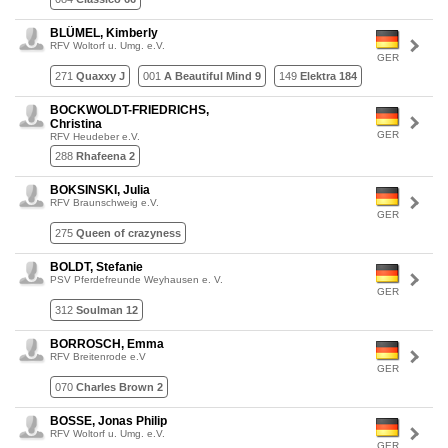
BLÜMEL, Kimberly
RFV Woltorf u. Umg. e.V.
GER
271
Quaxxy J
001
A Beautiful Mind 9
149
Elektra 184
BOCKWOLDT-FRIEDRICHS,
Christina
GER
RFV Heudeber e.V.
288
Rhafeena 2
BOKSINSKI, Julia
RFV Braunschweig e.V.
GER
275
Queen of crazyness
BOLDT, Stefanie
PSV Pferdefreunde Weyhausen e. V.
GER
312
Soulman 12
BORROSCH, Emma
RFV Breitenrode e.V
GER
070
Charles Brown 2
BOSSE, Jonas Philip
RFV Woltorf u. Umg. e.V.
GER