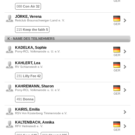
GER
088
Con Air 32
JÖRKE, Verena
Reitclub Braunschweiger Land e. V.
GER
215
Keep the faith 5
K - NAME DES TEILNEHMERS
KADELKA, Sophie
Pony-RCL Volkmarode u. U. e.V.
GER
KAHLERT, Lea
RV Schlanstedt e.V.
GER
231
Lilly Fee 42
KAHREMANN, Sharon
Pony-RCL Volkmarode u. U. e.V.
GER
491
Donna
KAIRIS, Emilia
RSV Am Küsterberg Timmenrode e.V.
KALTENBACH, Annika
RFV Helmstedt e. V.
GER