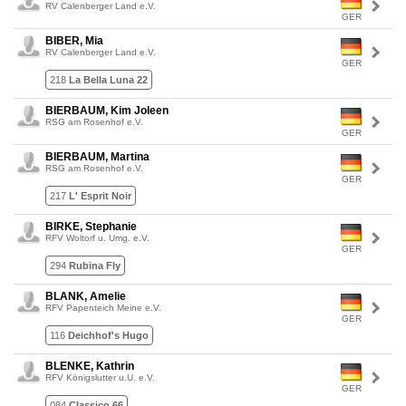
RV Calenberger Land e.V.
GER
BIBER, Mia
RV Calenberger Land e.V.
GER
218
La Bella Luna 22
BIERBAUM, Kim Joleen
RSG am Rosenhof e.V.
GER
BIERBAUM, Martina
RSG am Rosenhof e.V.
GER
217
L' Esprit Noir
BIRKE, Stephanie
RFV Woltorf u. Umg. e.V.
GER
294
Rubina Fly
BLANK, Amelie
RFV Papenteich Meine e.V.
GER
116
Deichhof's Hugo
BLENKE, Kathrin
RFV Königslutter u.U. e.V.
GER
084
Classico 66