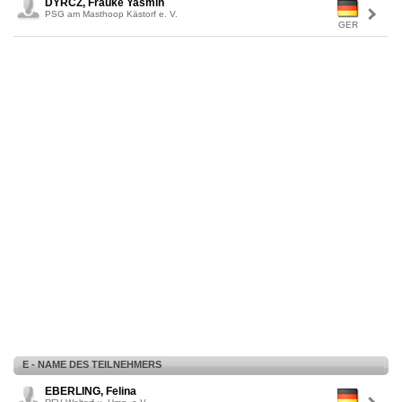
DYRCZ, Frauke Yasmin
PSG am Masthoop Kästorf e. V.
GER
E - NAME DES TEILNEHMERS
EBERLING, Felina