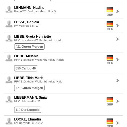
LEHMANN, Nadine
Pony-RCL Volkmarode u. U. e.V.
GER
LESSE, Daniela
RV Vorsfelde e. V.
GER
LIBBE, Greta Henriette
RFV Stöckheim-Wolfenbüttel zu Halc
421
Guten Morgen
LIBBE, Melanie
RFV Stöckheim-Wolfenbüttel zu Halch
GER
050
Caribo 40
LIBBE, Tilda Marie
RFV Stöckheim-Wolfenbüttel zu Halc
421
Guten Morgen
LIEBERMANN, Sinja
RFV Helmstedt e. V.
GER
119
Der Leopold
LÖCKE, Elmadin
RV Barwedel u.U. e.V.
GER