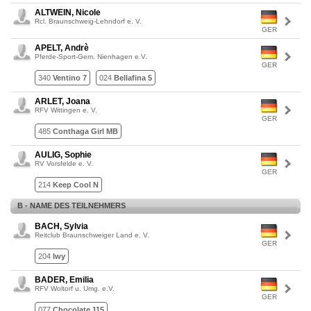
ALTWEIN, Nicole
Rcl. Braunschweig-Lehndorf e. V.
GER
APELT, Andrè
Pferde-Sport-Gem. Nienhagen e.V.
GER
340
Ventino 7
024
Bellafina 5
ARLET, Joana
RFV Wittingen e. V.
GER
485
Conthaga Girl MB
AULIG, Sophie
RV Vorsfelde e. V.
GER
214
Keep Cool N
B - NAME DES TEILNEHMERS
BACH, Sylvia
Reitclub Braunschweiger Land e. V.
GER
204
Iwy
BADER, Emilia
RFV Woltorf u. Umg. e.V.
GER
077
Chocolate 115