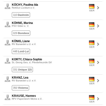
KÖCHY, Paulina Ida
ReitGut Lucklum e.V.
GER
110
Dashnim
KÖHNE, Marina
PSV Gitter e. V.
GER
029
Bondexx
KÖNIG, Liane
RV Barwedel u.U. e.V.
GER
448
Lord-Lui
KORTY, Chiara-Sophie
St. Georg Ges. d. Pferdefreunde Gif
GER
331
Unique 115
KRANZ, Lea
RV Barwedel u.U. e.V.
GER
350
Vivienta
KRAUSE, Hannes
RFV Papenteich Meine e.V.
GER