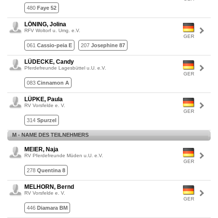
480
Faye 52
LÖNING, Jolina
RFV Woltorf u. Umg. e.V.
GER
061
Cassio-peia E
207
Josephine 87
LÜDECKE, Candy
Pferdefreunde Lagesbüttel u.U. e.V.
GER
083
Cinnamon A
LÜPKE, Paula
RV Vorsfelde e. V.
GER
314
Spurzel
M - NAME DES TEILNEHMERS
MEIER, Naja
RV Pferdefreunde Müden u.U. e.V.
GER
278
Quentina 8
MELHORN, Bernd
RV Vorsfelde e. V.
GER
446
Diamara BM