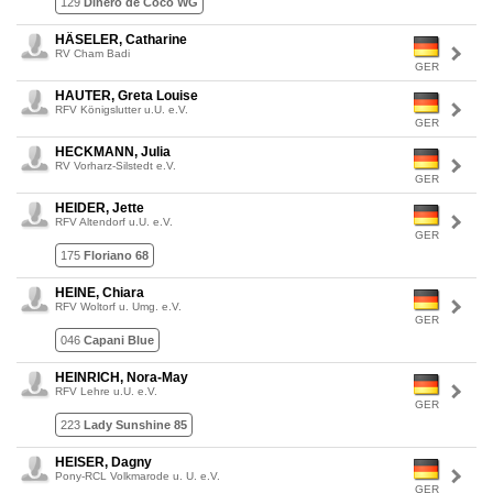
129
Dinero de Coco WG
HÄSELER, Catharine
RV Cham Badi
GER
HAUTER, Greta Louise
RFV Königslutter u.U. e.V.
GER
HECKMANN, Julia
RV Vorharz-Silstedt e.V.
GER
HEIDER, Jette
RFV Altendorf u.U. e.V.
GER
175
Floriano 68
HEINE, Chiara
RFV Woltorf u. Umg. e.V.
GER
046
Capani Blue
HEINRICH, Nora-May
RFV Lehre u.U. e.V.
GER
223
Lady Sunshine 85
HEISER, Dagny
Pony-RCL Volkmarode u. U. e.V.
GER