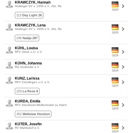
KRAWCZYK, Hannah
Hoitlinger SV v. 1956 e.V., Abt. Re
GER
113
Day Light 26
KRAWCZYK, Lena
Hoitlinger SV v. 1956 e.V., Abt. Re
GER
246
Nadja 287
KÜHL, Louisa
RFV Uetze u.U. e.V.
GER
KÜHN, Johanna
RG Südheide e.V.
GER
KUNZ, Larissa
RFV Cremlingen u.U. e.V.
GER
220
La Rose 8
KURDA, Emilia
RFV Stöckheim-Wolfenbüttel zu Halch
GER
352
Wellview Hotshot
KÜTER, Josefin
RV Wahlsdorf e.V.
GER