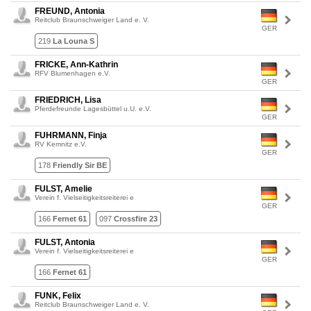
FREUND, Antonia
Reitclub Braunschweiger Land e. V.
GER
219
La Louna S
FRICKE, Ann-Kathrin
RFV Blumenhagen e.V.
GER
FRIEDRICH, Lisa
Pferdefreunde Lagesbüttel u.U. e.V.
GER
FUHRMANN, Finja
RV Kemnitz e.V.
GER
178
Friendly Sir BE
FULST, Amelie
Verein f. Vielseitigkeitsreiterei e
GER
166
Fernet 61
097
Crossfire 23
FULST, Antonia
Verein f. Vielseitigkeitsreiterei e
GER
166
Fernet 61
FUNK, Felix
Reitclub Braunschweiger Land e. V.