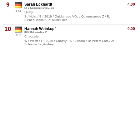
9
Sarah Eckhardt
4.00
RFV Königslutter u.U. e.V.
474
Quiby 3
S / Holst / B / 2019 / Quickthago VDL / Quintessence Z / B:
Bieber,Hartmut / Z: Künzli,Rita
10
Hannah Weinkopf
0.00
RFV Helmstedt e. V.
483
Chaccarlo
W / Westf / F / 2020 / Chacfly PS / Lissaro / B: Peters,Lars / Z:
Schumacher,Andrea