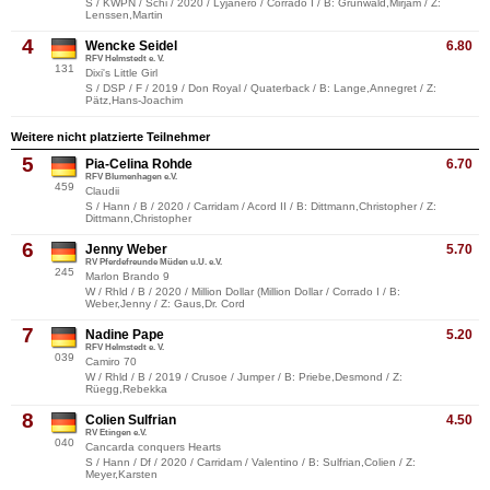
S / KWPN / Schi / 2020 / Lyjanero / Corrado I / B: Grünwald,Mirjam / Z:
Lenssen,Martin
4
Wencke Seidel
6.80
RFV Helmstedt e. V.
131
Dixi's Little Girl
S / DSP / F / 2019 / Don Royal / Quaterback / B: Lange,Annegret / Z:
Pätz,Hans-Joachim
Weitere nicht platzierte Teilnehmer
5
Pia-Celina Rohde
6.70
RFV Blumenhagen e.V.
459
Claudii
S / Hann / B / 2020 / Carridam / Acord II / B: Dittmann,Christopher / Z:
Dittmann,Christopher
6
Jenny Weber
5.70
RV Pferdefreunde Müden u.U. e.V.
245
Marlon Brando 9
W / Rhld / B / 2020 / Million Dollar (Million Dollar / Corrado I / B:
Weber,Jenny / Z: Gaus,Dr. Cord
7
Nadine Pape
5.20
RFV Helmstedt e. V.
039
Camiro 70
W / Rhld / B / 2019 / Crusoe / Jumper / B: Priebe,Desmond / Z:
Rüegg,Rebekka
8
Colien Sulfrian
4.50
RV Etingen e.V.
040
Cancarda conquers Hearts
S / Hann / Df / 2020 / Carridam / Valentino / B: Sulfrian,Colien / Z:
Meyer,Karsten