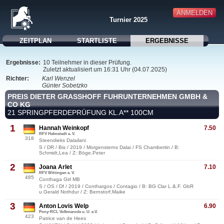
ANMELDEN
Turnier 2025
ZEITPLAN
STARTLISTE
ERGEBNISSE
Ergebnisse:
10 Teilnehmer in dieser Prüfung.
Zuletzt aktualisiert um 16:31 Uhr (04.07.2025)
Richter:
Karl Wenzel
Günter Sobetzko
PREIS DIETER GRASSHOFF FUHRUNTERNEHMEN GMBH & C
O KG
21 SPRINGPFERDEPRÜFUNG KL.A** 100CM
1
Hannah Weinkopf
7.50
RFV Helmstedt e. V.
318
Steendieks Dalailani
S / DR / Bis / 2019 / Morgensterns Dalai / FS Chambertin / B:
Schmidt,Lea / Z: Böge,Peter
2
Joana Arlet
7.10
RFV Wittingen e. V.
485
Conthaga Girl MB
S / OS / Df / 2019 / Conthargos / Contagio / B: BG Clar L.&.F. GbR
u.Gerald Nothdur / Z: Bernstorf,Maike
3
Anton Lovis Welp
6.90
Pony-RCL Volkmarode u. U. e.V.
423
Patrice van de Hees