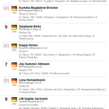
S / Hann / Df / 2014 / Livaldon / Dauphin / B: Zeddies,Louisa / Z: Deecke,Rolf
(4)
Karlotta Magdalene Bröcker
RFV Papenteich Meine e.V.
452
Rosso di Sera 2
S / Hann / Db / 2008 / Rotspon / Competent / B: Reinecke,Kathrin / Z:
Grobe,Frank
5
Stephanie Birke
RFV Woltorf u. Umg. e.V.
294
Rubina Fly
S / Old / Db / 2008 / Royal Doruto / De Niro / B: Birke,Hans-Jörg / Z:
Folkers,Gerd
(6)
Dagny Heiser
Pony-RCL Volkmarode u. U. e.V.
457
Scara P
S / Hann / R / 2018 / San Amour I / Bergamon / B: Heiser,Dagny / Z:
Pelzer,Friederike
7
Joy-Summer Altmann
RFV Königslutter u.U. e.V.
212
Kasper 154
W / Grpf.o.R / Schi / 2006 / B: Albrecht,Linda
(8)
Lena Hempelmann
RFV Cremlingen u.U. e.V.
306
Smilla 94
S / Hann / Db / 2011 / Soliman de Hus / Depardieu / B: Hempelmann,Bianca /
Z: Noack,Klaus
9
Lilli Sophie Jacksteit
Ländl.RV Wendhausen e. V.
426
Casanova Calido
W / Holst / Schwb / 2016 / Calido I / Singulord Joter / B: Schulze,Katharina /