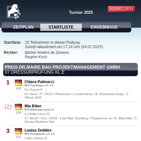
ANMELDEN
Turnier 2025
ZEITPLAN
STARTLISTE
ERGEBNISSE
Startliste:
15 Teilnehmer in dieser Prüfung.
Zuletzt aktualisiert um 17:14 Uhr (04.07.2025)
Richter:
Bärbel Anders de Zamora
Regine Koch
PREIS DR.MAIRE BAU PROJEKTMANAGEMENT GMBH
07 DRESSURPRÜFUNG KL.E
1
Chiara Palmucci
RFV Cremlingen u.U. e.V.
432
For Future A
H / Hann / F / 2010 / Floriscount / Londonderry / B: Brammertz,Katja / Z:
Albers GbR,
(2)
Mia Biber
RV Calenberger Land e.V.
218
La Bella Luna 22
S / Westf / Schi / 2016 / Last Man Standing / Peppercorn xx / B: Biber,Mia / Z:
Gestüt Modexer Hof,
3
Louisa Zeddies
RFV Königslutter u.U. e.V.
221
Lady Larissa 11