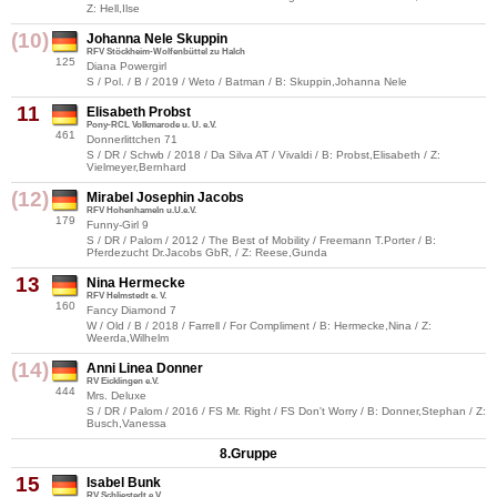
Z: Hell,Ilse
(10)
Johanna Nele Skuppin
RFV Stöckheim-Wolfenbüttel zu Halch
125
Diana Powergirl
S / Pol. / B / 2019 / Weto / Batman / B: Skuppin,Johanna Nele
11
Elisabeth Probst
Pony-RCL Volkmarode u. U. e.V.
461
Donnerlittchen 71
S / DR / Schwb / 2018 / Da Silva AT / Vivaldi / B: Probst,Elisabeth / Z:
Vielmeyer,Bernhard
(12)
Mirabel Josephin Jacobs
RFV Hohenhameln u.U.e.V.
179
Funny-Girl 9
S / DR / Palom / 2012 / The Best of Mobility / Freemann T.Porter / B:
Pferdezucht Dr.Jacobs GbR, / Z: Reese,Gunda
13
Nina Hermecke
RFV Helmstedt e. V.
160
Fancy Diamond 7
W / Old / B / 2018 / Farrell / For Compliment / B: Hermecke,Nina / Z:
Weerda,Wilhelm
(14)
Anni Linea Donner
RV Eicklingen e.V.
444
Mrs. Deluxe
S / DR / Palom / 2016 / FS Mr. Right / FS Don't Worry / B: Donner,Stephan / Z:
Busch,Vanessa
8.Gruppe
15
Isabel Bunk
RV Schliestedt e.V.