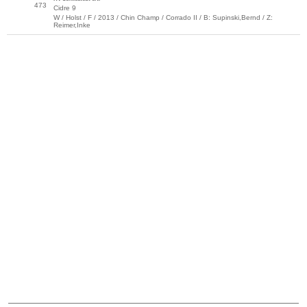
473
Cidre 9
W / Holst / F / 2013 / Chin Champ / Corrado II / B: Supinski,Bernd / Z:
Reimer,Inke