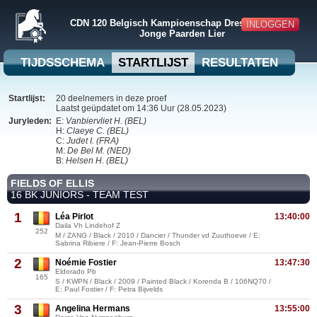
CDN 120 Belgisch Kampioenschap Dressuur + BVB
INLOGGEN
Jonge Paarden Lier
TIJDSSCHEMA
STARTLIJST
RESULTATEN
Startlijst:
20 deelnemers in deze proef
Laatst geüpdatet om 14:36 Uur (28.05.2023)
Juryleden:
E:
Vanbiervliet H. (BEL)
H:
Claeye C. (BEL)
C:
Judet I. (FRA)
M:
De Bel M. (NED)
B:
Helsen H. (BEL)
FIELDS OF ELLIS
16 BK JUNIORS - TEAM TEST
1
Léa Pirlot
13:40:00
Daila Vh Lindehof Z
252
M / ZANG / Black / 2010 / Dancier / Thunder vd Zuuthoeve / E:
Sabrina Ribiere / F: Jean-Pierre Bosch
2
Noémie Fostier
13:47:30
Eldorado Pb
165
S / KWPN / Black / 2009 / Painted Black / Korenda B / 106NQ70 /
E: Paul Fostier / F: Petra Bijvelds
3
Angelina Hermans
13:55:00