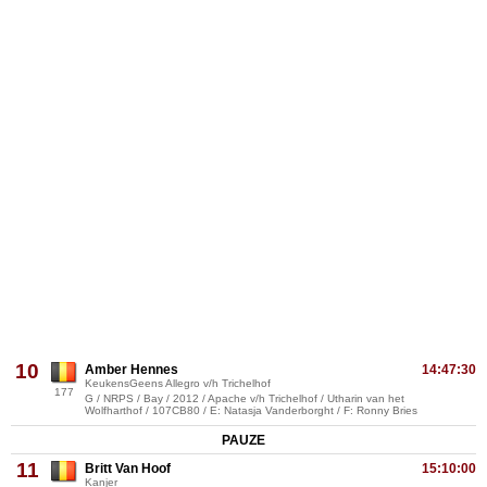
10
Amber Hennes
14:47:30
KeukensGeens Allegro v/h Trichelhof
177
G / NRPS / Bay / 2012 / Apache v/h Trichelhof / Utharin van het
Wolfharthof / 107CB80 / E: Natasja Vanderborght / F: Ronny Bries
PAUZE
11
Britt Van Hoof
15:10:00
Kanjer