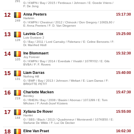
291
G / KWPN / Bay / 2015 / Ferdeaux / Johnson / E: Goede Vriens /
F: De Jong
12
Anna Peeters
15:17:30
Harlekin
249
G / KWPN / Chestnut / 2012 / Chinook / Don Gregory / 106DL60 /
E: Anna Peeters / F: D. Van Dingenen
13
Lavinia Cox
15:25:00
Luis Gustavo 2
128
G / Bay / 2011 / Lord Carnaby / Fidertanz / E: Celine Bervoets / F:
Dr. Manfred Hödl
14
Ine Blommaert
15:32:30
Joy Forever
105
G / KWPN / Bay / 2014 / Everdale / Vivaldi / 107RY02 / E: Gils
BVBA / F: F. Rovers
15
Liam Darras
15:40:00
Nothing Hill
131
G / BWP / Bay / 2013 / Johnson / Weltart / E: Liam Darras / F:
BRIGITTE PETIT
16
Charlotte Macken
15:47:30
Bentley
219
G / RHEIN / Bay / 2008 / Biasini / Abonas / 107JJ99 / E: Tom
MAcken / F: Arndt-Jozef Küsters
17
Xyliana De Rover
15:55:00
Hamlet
144
G / SBS / Black / 2013 / Quadroneur / Monteverdi / 107KB50 / E:
Stefanie De Wilde / F: Luc De Decker
18
Eline Van Praet
16:02:30