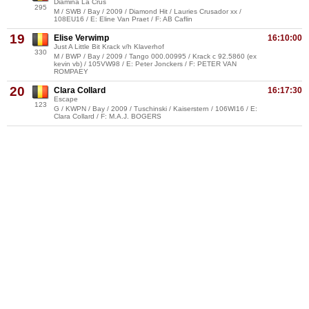
Diamina La Crus
295
M / SWB / Bay / 2009 / Diamond Hit / Lauries Crusador xx /
108EU16 / E: Eline Van Praet / F: AB Caflin
19
Elise Verwimp
16:10:00
Just A Little Bit Krack v/h Klaverhof
330
M / BWP / Bay / 2009 / Tango 000.00995 / Krack c 92.5860 (ex
kevin vb) / 105VW98 / E: Peter Jonckers / F: PETER VAN
ROMPAEY
20
Clara Collard
16:17:30
Escape
123
G / KWPN / Bay / 2009 / Tuschinski / Kaiserstern / 106WI16 / E:
Clara Collard / F: M.A.J. BOGERS