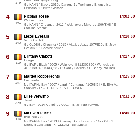
Darco Von Nympenburg
179
G / HANN / Black / 2010 / Danone 1 / Welthrum / E: Angelina
Hermans / F: Britta Giessen
4
Nicolas Josse
14:02:30
Wait and See
401
G / HANN / Chestnut / 2012 / Weltmeyer / Matcho / 106YK08 / E:
Caroline Stache
5
Liezel Everars
14:10:00
Vigo Gold NA
163
G / OLDBG / Chestnut / 2015 / Vitalis / Jazz / 107FE20 / E: Josy
Everars / F: Reesink horses
6
Brittany Clabots
14:17:30
Fluegel
119
G / BWP / Black / 2005 / Weltmeyer ii 312306890 / Wendekreis
313216974 / 106DQ88 / E: Sandy Paelinck / F: Benny Paelinck
7
Margot Robberechts
14:25:00
Cacharelle
257
M / KWPN / Bay / 2007 / Lingh / Contango / 105GI54 / E: Elke Van
Santvliet / F: G. H. DE VRIES-TEEUWEN
8
Elise Verwimp
14:32:30
Jewel
329
G / Bay / 2014 / Ampère / Oscar / E: Jorinde Verwimp
9
Max Van Durme
14:40:00
Imke Niki V.S
286
M / KWPN / Bay / 2013 / Amazing Star / Houston / 107PX48 / E:
Mireille Baekelandt / F: Vaatstra - Schaafstal