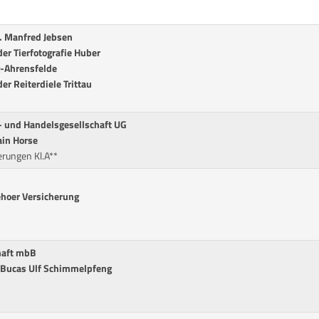
u. Manfred Jebsen
er Tierfotografie Huber
g-Ahrensfelde
er Reiterdiele Trittau
- und Handelsgesellschaft UG
in Horse
rungen Kl.A**
ehoer Versicherung
chaft mbB
. Bucas Ulf Schimmelpfeng