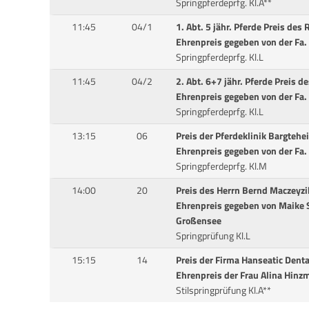
Springpferdeprfg. Kl.A**
11:45
04/1
1. Abt. 5 jähr. Pferde Preis de
Ehrenpreis gegeben von der Fa
Springpferdeprfg. Kl.L
11:45
04/2
2. Abt. 6+7 jähr. Pferde Preis 
Ehrenpreis gegeben von der Fa
Springpferdeprfg. Kl.L
13:15
06
Preis der Pferdeklinik Bargtehe
Ehrenpreis gegeben von der Fa
Springpferdeprfg. Kl.M
14:00
20
Preis des Herrn Bernd Maczeyzi
Ehrenpreis gegeben von Maike 
Großensee
Springprüfung Kl.L
15:15
14
Preis der Firma Hanseatic Den
Ehrenpreis der Frau Alina Hinz
Stilspringprüfung Kl.A**