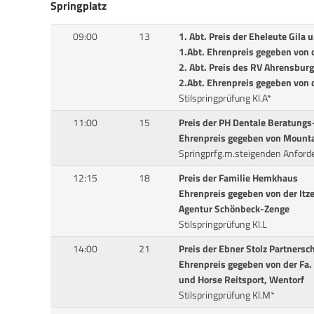
Springplatz
09:00
13
1. Abt. Preis der Eheleute Gila 
1.Abt. Ehrenpreis gegeben von d
2. Abt. Preis des RV Ahrensbur
2.Abt. Ehrenpreis gegeben von d
Stilspringprüfung Kl.A*
11:00
15
Preis der PH Dentale Beratungs
Ehrenpreis gegeben von Mounta
Springprfg.m.steigenden Anforde
12:15
18
Preis der Familie Hemkhaus
Ehrenpreis gegeben von der Itz
Agentur Schönbeck-Zenge
Stilspringprüfung Kl.L
14:00
21
Preis der Ebner Stolz Partners
Ehrenpreis gegeben von der Fa
und Horse Reitsport, Wentorf
Stilspringprüfung Kl.M*