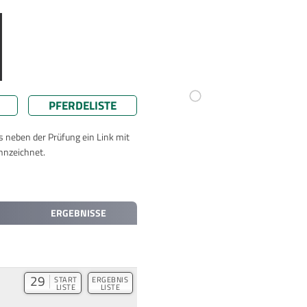
PFERDELISTE
ts neben der Prüfung ein Link mit
nnzeichnet.
ERGEBNISSE
29
START
ERGEBNIS
LISTE
LISTE