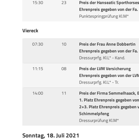
15:30
23
Preis der Hanseatic Sporthorse
Ehrenpreis gegeben von der Fa
Punktespringprüfung Kl.M*
Viereck
07:30
10
Preis der Frau Anne Dobbertin
Ehrenpreis gegeben von der Fa
Dressurprfg. Kl.L* - Kand.
11:15
08
Preis der LVM Versicherung
Ehrenpreis gegeben von der LV
Dressurprfg. Kl.L* - Tr.
14:00
11
Preis der Firma Semmelhaack, 
1. Platz Ehrenpreis gegeben vo
2+3. Platz Ehrenpreis gegeben v
Schimmelpfeng
Dressurprüfung Kl.M*
Sonntag, 18. Juli 2021