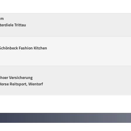
rum
erdiele Trittau
Schönbeck Fashion Kitchen
ehoer Versicherung
orse Reitsport, Wentorf