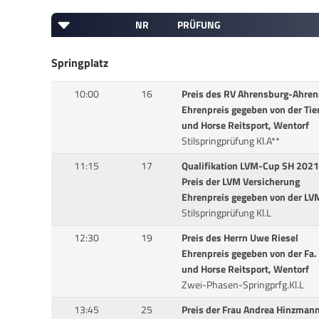
NR
PRÜFUNG
Springplatz
10:00
16
Preis des RV Ahrensburg-Ahren
Ehrenpreis gegeben von der Tie
und Horse Reitsport, Wentorf
Stilspringprüfung Kl.A**
11:15
17
Qualifikation LVM-Cup SH 2021
Preis der LVM Versicherung
Ehrenpreis gegeben von der LV
Stilspringprüfung Kl.L
12:30
19
Preis des Herrn Uwe Riesel
Ehrenpreis gegeben von der Fa
und Horse Reitsport, Wentorf
Zwei-Phasen-Springprfg.Kl.L
13:45
25
Preis der Frau Andrea Hinzman