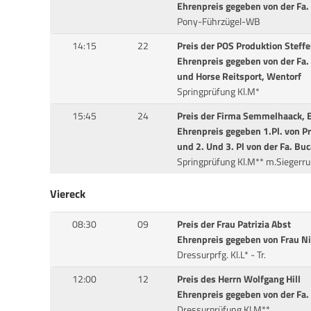
Ehrenpreis gegeben von der Fa
Pony-Führzügel-WB
14:15
22
Preis der POS Produktion Steff
Ehrenpreis gegeben von der Fa
und Horse Reitsport, Wentorf
Springprüfung Kl.M*
15:45
24
Preis der Firma Semmelhaack, 
Ehrenpreis gegeben 1.Pl. von P
und 2. Und 3. Pl von der Fa. B
Springprüfung Kl.M** m.Siegerr
Viereck
08:30
09
Preis der Frau Patrizia Abst
Ehrenpreis gegeben von Frau Nin
Dressurprfg. Kl.L* - Tr.
12:00
12
Preis des Herrn Wolfgang Hill
Ehrenpreis gegeben von der Fa
Dressurprüfung Kl.M**